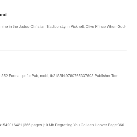
and
ine in the Judeo-Christian Tradition.Lynn Picknett, Clive Prince When-God-
ge:352 Format: pdf, ePub, mobi, fb2 ISBN:9780765337603 Publisher:Tom
781542016421 |366 pages |10 Mb Regretting You Colleen Hoover Page:366