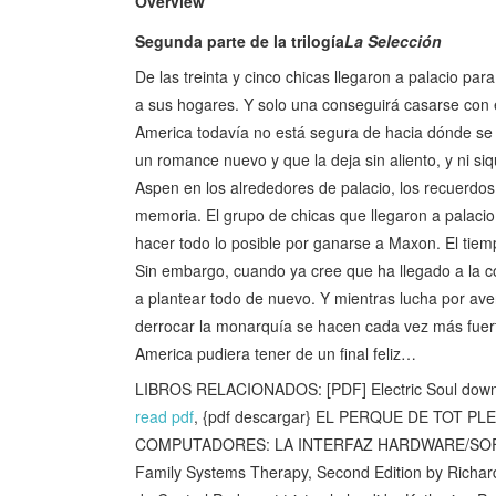
Overview
Segunda parte de la trilogía
La Selección
De las treinta y cinco chicas llegaron a palacio pa
a sus hogares. Y solo una conseguirá casarse con e
America todavía no está segura de hacia dónde se 
un romance nuevo y que la deja sin aliento, y ni s
Aspen en los alrededores de palacio, los recuerdos
memoria. El grupo de chicas que llegaron a palacio s
hacer todo lo posible por ganarse a Maxon. El tie
Sin embargo, cuando ya cree que ha llegado a la co
a plantear todo de nuevo. Y mientras lucha por aver
derrocar la monarquía se hacen cada vez más fuert
America pudiera tener de un final feliz…
LIBROS RELACIONADOS: [PDF] Electric Soul dow
read pdf
, {pdf descargar} EL PERQUE DE TOT P
COMPUTADORES: LA INTERFAZ HARDWARE/SOFTWA
Family Systems Therapy, Second Edition by Rich