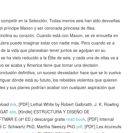
ra competir en la Selección. Todas menos seis han sido devueltas
l príncipe Maxon y ser coronada princesa de Illea.
inclina su corazón. Cuando está con Maxon, se ve envuelta en
iquiera puede imaginar estar con nadie más. Pero cuando ve a
 de la vida que planeaban tener juntos se agolpan en su
e ha visto reducido a la Élite de seis, y cada una de ellas va a
mpo se acaba y America tiene que tomar una decisión.
nclusión definitiva, un suceso devastador hace que se lo vuelva
iguar dónde está su fututo, los rebeldes violentos que quieren
es y sus planes podrían acabar con cualquier aspiración que
nload
link
, [PDF] Lethal White by Robert Galbraith, J. K. Rowling
LEGAT
site
, [Kindle] ESTRUCTURA Y DISEÑO DE
R E (4ª ED.) descargar gratis
read book
, [PDF] Internal
ard C. Schwartz PhD, Martha Sweezy PhD
pdf
, [PDF] Les écureuils