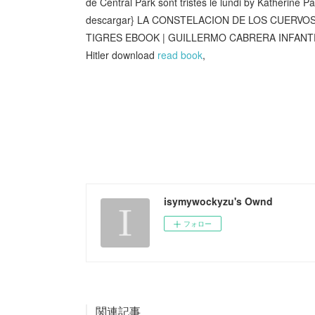
de Central Park sont tristes le lundi by Katherine P
descargar} LA CONSTELACION DE LOS CUERV
TIGRES EBOOK | GUILLERMO CABRERA INFANTE |
Hitler download
read book
,
isymywockyzu's Ownd
フォロー
関連記事