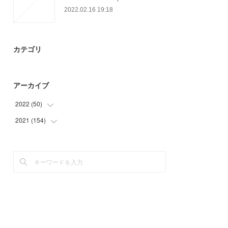
2022.02.16 19:18
カテゴリ
アーカイブ
2022
(
50
)
2021
(
154
(
26
)
)
(
24
)
(
40
)
(
39
)
(
30
)
(
45
)