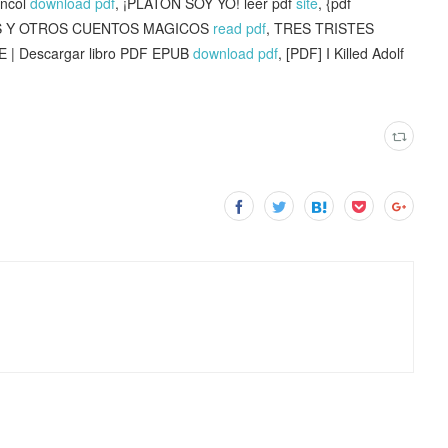
ancol
download pdf
, ¡PLATON SOY YO! leer pdf
site
, {pdf
OS Y OTROS CUENTOS MAGICOS
read pdf
, TRES TRISTES
 Descargar libro PDF EPUB
download pdf
, [PDF] I Killed Adolf