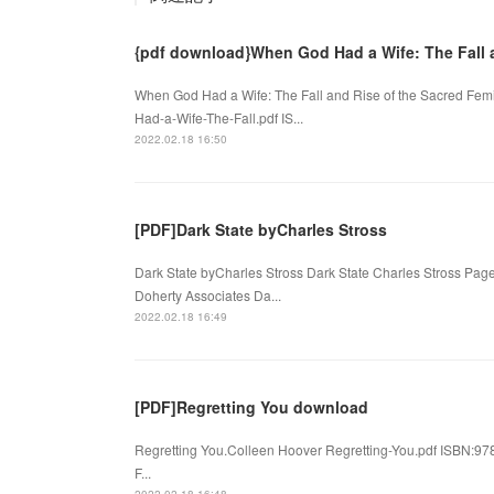
{pdf download}When God Had a Wife: The Fall 
When God Had a Wife: The Fall and Rise of the Sacred Femin
Had-a-Wife-The-Fall.pdf IS...
2022.02.18 16:50
[PDF]Dark State byCharles Stross
Dark State byCharles Stross Dark State Charles Stross Pa
Doherty Associates Da...
2022.02.18 16:49
[PDF]Regretting You download
Regretting You.Colleen Hoover Regretting-You.pdf ISBN:9
F...
2022.02.18 16:48