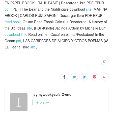
EN PAPEL EBOOK | RAUL DASIT | Descargar libro PDF EPUB
pdf
, [PDF] The Bear and the Nightingale download
site
, MARINA
EBOOK | CARLOS RUIZ ZAFON | Descargar libro PDF EPUB
read book
, Online Read Ebook Calculus Reordered: A History of
the Big Ideas
site
, [PDF/Kindle] Jacinda Ardern by Michelle Duff
download link
, Read online: ¡Cucú! en el mar/Peekaboo! In the
Ocean
pdf
, LAS CARIDADES DE ALCIPO Y OTROS POEMAS (4ª
ED) leer el libro
site
,
isymywockyzu's Ownd
フォロー