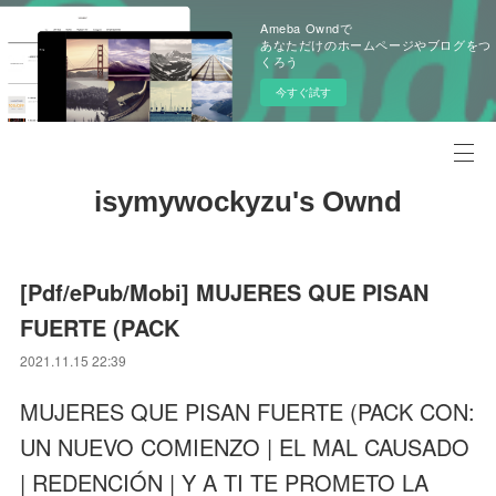
Ameba Owndで
あなただけのホームページやブログをつ
くろう
今すぐ試す
isymywockyzu's Ownd
[Pdf/ePub/Mobi] MUJERES QUE PISAN
FUERTE (PACK
2021.11.15 22:39
MUJERES QUE PISAN FUERTE (PACK CON:
UN NUEVO COMIENZO | EL MAL CAUSADO
| REDENCIÓN | Y A TI TE PROMETO LA