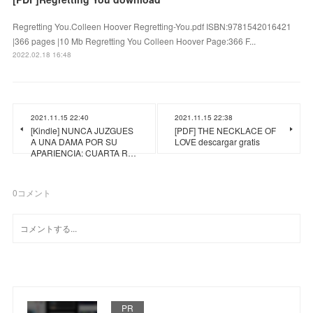
Regretting You.Colleen Hoover Regretting-You.pdf ISBN:9781542016421
|366 pages |10 Mb Regretting You Colleen Hoover Page:366 F...
2022.02.18 16:48
2021.11.15 22:40
2021.11.15 22:38
[Kindle] NUNCA JUZGUES
[PDF] THE NECKLACE OF
A UNA DAMA POR SU
LOVE descargar gratis
APARIENCIA: CUARTA R…
0
コメント
PR