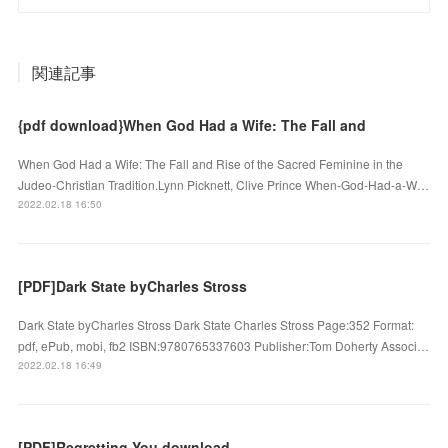
関連記事
{pdf download}When God Had a Wife: The Fall and
When God Had a Wife: The Fall and Rise of the Sacred Feminine in the
Judeo-Christian Tradition.Lynn Picknett, Clive Prince When-God-Had-a-W…
2022.02.18 16:50
[PDF]Dark State byCharles Stross
Dark State byCharles Stross Dark State Charles Stross Page:352 Format:
pdf, ePub, mobi, fb2 ISBN:9780765337603 Publisher:Tom Doherty Associ…
2022.02.18 16:49
[PDF]Regretting You download